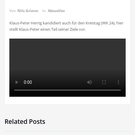
16. April 2023
Von
Nils Grimm
In
Aktuelles
Klaus-Peter Herrig kandidiert auch für den Kreistag (WK 24), hier
stellt Klaus-Peter einen Teil seiner Ziele vor.
Related Posts