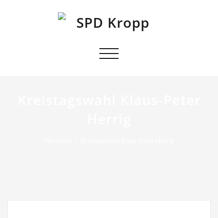
Schalte
Navigation
Kreistagswahl Klaus-Peter
Herrig
Startseite
Kreistagswahl Klaus-Peter Herrig