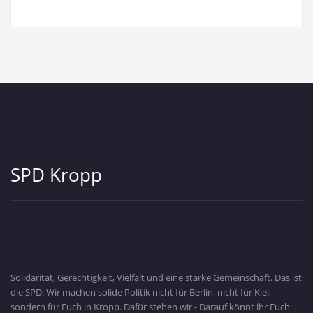
SPD Kropp
Solidarität, Gerechtigkeit, Vielfalt und eine starke Gemeinschaft. Das ist
die SPD. Wir machen solide Politik nicht für Berlin, nicht für Kiel,
sondern für Euch in Kropp. Dafür stehen wir - Darauf könnt ihr Euch